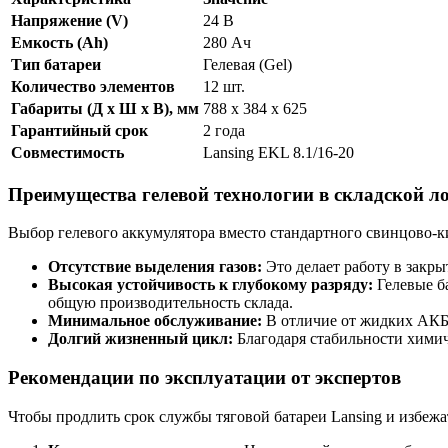
Напряжение (V)
24 В
Емкость (Ah)
280 Ач
Тип батареи
Гелевая (Gel)
Количество элементов
12 шт.
Габариты (Д х Ш х В), мм
788 х 384 х 625
Гарантийный срок
2 года
Совместимость
Lansing EKL 8.1/16-20
Преимущества гелевой технологии в складской л
Выбор гелевого аккумулятора вместо стандартного свинцово-к
Отсутствие выделения газов:
Это делает работу в закр
Высокая устойчивость к глубокому разряду:
Гелевые ба
общую производительность склада.
Минимальное обслуживание:
В отличие от жидких АКБ,
Долгий жизненный цикл:
Благодаря стабильности химиче
Рекомендации по эксплуатации от экспертов
Чтобы продлить срок службы тяговой батареи Lansing и избеж