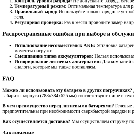
Контроль уровня разряда:
Не допускайте разряда батар
Температурный режим:
Оптимальная температура для ра
Правильный заряд:
Используйте только зарядные устро
геля.
Регулярная проверка:
Раз в месяц проводите замер напр
Распространенные ошибки при выборе и обслуж
Использование несовместимых АКБ:
Установка батаре
моменты нагрузки.
Смешивание типов аккумуляторов:
Нельзя использоват
Игнорирование литиевых альтернатив:
Для компаний с
аналоги, которые мы также поставляем.
FAQ
Можно ли использовать эту батарею в других погрузчиках?
габариты корпуса (788x384x625 мм) соответствуют нише в техн
В чем преимущество перед литиевыми батареями?
Гелевые 
предпочтительны при необходимости сверхбыстрой зарядки и р
Как осуществляется доставка?
Мы осуществляем отгрузку по
Заключение