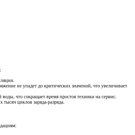
:
иляции.
ряжение не упадет до критических значений, что увеличивает
воды, что сокращает время простоя техники на сервис.
х тысяч циклов заряда-разряда.
ндациям: