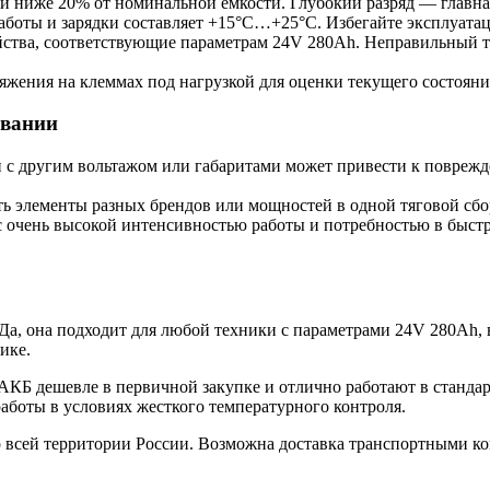
еи ниже 20% от номинальной емкости. Глубокий разряд — главна
боты и зарядки составляет +15°C…+25°C. Избегайте эксплуатаци
йства, соответствующие параметрам 24V 280Ah. Неправильный т
яжения на клеммах под нагрузкой для оценки текущего состояни
ивании
и с другим вольтажом или габаритами может привести к повреж
ь элементы разных брендов или мощностей в одной тяговой сбо
 очень высокой интенсивностью работы и потребностью в быстрых
Да, она подходит для любой техники с параметрами 24V 280Ah, 
ике.
АКБ дешевле в первичной закупке и отлично работают в станда
аботы в условиях жесткого температурного контроля.
 всей территории России. Возможна доставка транспортными к