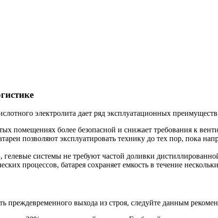
огистике
ислотного электролита дает ряд эксплуатационных преимуществ
ытых помещениях более безопасной и снижает требования к вент
тареи позволяют эксплуатировать технику до тех пор, пока нап
 гелевые системы не требуют частой доливки дистиллированной 
ских процессов, батарея сохраняет емкость в течение нескольки
ать преждевременного выхода из строя, следуйте данным рекоме