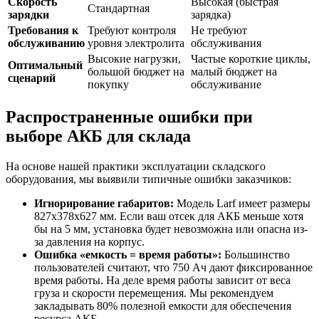
Скорость
Высокая (быстрая
Стандартная
зарядки
зарядка)
Требования к
Требуют контроля
Не требуют
обслуживанию
уровня электролита
обслуживания
Высокие нагрузки,
Частые короткие циклы,
Оптимальный
большой бюджет на
малый бюджет на
сценарий
покупку
обслуживание
Распространенные ошибки при
выборе АКБ для склада
На основе нашей практики эксплуатации складского
оборудования, мы выявили типичные ошибки заказчиков:
Игнорирование габаритов:
Модель Larf имеет размеры
827x378x627 мм. Если ваш отсек для АКБ меньше хотя
бы на 5 мм, установка будет невозможна или опасна из-
за давления на корпус.
Ошибка «емкость = время работы»:
Большинство
пользователей считают, что 750 Ач дают фиксированное
время работы. На деле время работы зависит от веса
груза и скорости перемещения. Мы рекомендуем
закладывать 80% полезной емкости для обеспечения
ресурса АКБ.