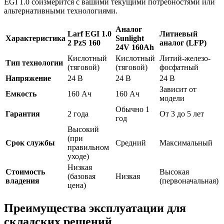
EGI 1.0 соизмерится с вашими текущими потребностями или
альтернативными технологиями.
Аналог
Larf EGI 1.0
Литиевый
Характеристика
Sunlight
2 PzS 160
аналог (LFP)
24V 160Ah
Кислотный
Кислотный
Литий-железо-
Тип технологии
(тяговой)
(тяговой)
фосфатный
Напряжение
24 В
24 В
24 В
Зависит от
Емкость
160 Ач
160 Ач
модели
Обычно 1
Гарантия
2 года
От 3 до 5 лет
год
Высокий
(при
Срок службы
Средний
Максимальный
правильном
уходе)
Низкая
Стоимость
Высокая
(базовая
Низкая
владения
(первоначальная)
цена)
Преимущества эксплуатации для
складских решений