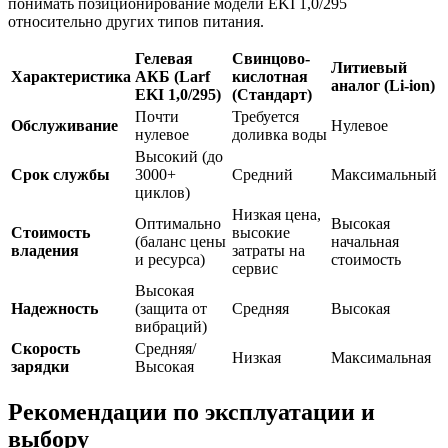
понимать позиционирование модели EKI 1,0/295
относительно других типов питания.
Гелевая
Свинцово-
Литиевый
Характеристика
АКБ (Larf
кислотная
аналог (Li-ion)
EKI 1,0/295)
(Стандарт)
Почти
Требуется
Обслуживание
Нулевое
нулевое
доливка воды
Высокий (до
Срок службы
3000+
Средний
Максимальный
циклов)
Низкая цена,
Оптимально
Высокая
Стоимость
высокие
(баланс цены
начальная
владения
затраты на
и ресурса)
стоимость
сервис
Высокая
Надежность
(защита от
Средняя
Высокая
вибраций)
Скорость
Средняя/
Низкая
Максимальная
зарядки
Высокая
Рекомендации по эксплуатации и
выбору