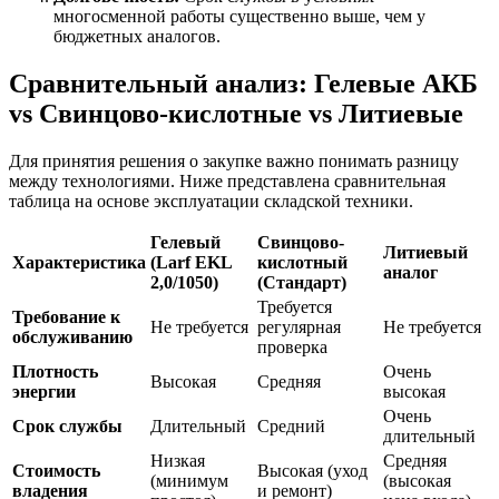
многосменной работы существенно выше, чем у
бюджетных аналогов.
Сравнительный анализ: Гелевые АКБ
vs Свинцово-кислотные vs Литиевые
Для принятия решения о закупке важно понимать разницу
между технологиями. Ниже представлена сравнительная
таблица на основе эксплуатации складской техники.
Гелевый
Свинцово-
Литиевый
Характеристика
(Larf EKL
кислотный
аналог
2,0/1050)
(Стандарт)
Требуется
Требование к
Не требуется
регулярная
Не требуется
обслуживанию
проверка
Плотность
Очень
Высокая
Средняя
энергии
высокая
Очень
Срок службы
Длительный
Средний
длительный
Низкая
Средняя
Стоимость
Высокая (уход
(минимум
(высокая
владения
и ремонт)