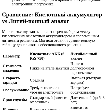
электроники погрузчика.
Сравнение: Кислотный аккумулятор
vs Литий-ионный аналог
Многие эксплуатанты встают перед выбором между
классическим кислотным аккумулятором и современным
литиевым решением. Мы подготовили сравнительную
таблицу для принятия обоснованного решения.
Кислотный АКБ (6
Литий-ионный
Параметр
PzS 750)
аналог
Ниже в
Стоимость
Ниже на этапе закупки
долгосрочной
владения
перспективе
Скорость
Высокая (быстрая
Средняя
зарядки
зарядка)
Требует контроля
Не требует
Обслуживание
уровня электролита
обслуживания
Стандартный (зависит
Длительный (до 5–8
Срок службы
от режима)
лет)
Зависит от
Наличие
Всегда в наличии