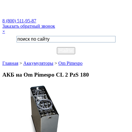
8 (800) 511-95-87
Заказать обратный звонок
×
Главная
>
Аккумуляторы
>
Om Pimespo
АКБ на Om Pimespo CL 2 PzS 180