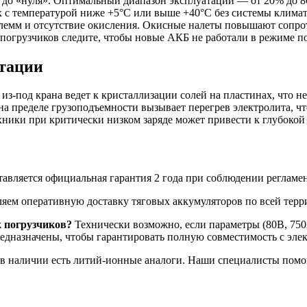
 до «нуля». Оптимальный диапазон эксплуатации — от 20% до 8
 с температурой ниже +5°C или выше +40°C без системы климат
емм и отсутствие окисления. Окисные налеты повышают сопроти
 погрузчиков следите, чтобы новые АКБ не работали в режиме п
атации
з-под крана ведет к кристаллизации солей на пластинах, что н
на пределе грузоподъемности вызывает перегрев электролита, ч
ники при критически низком заряде может привести к глубокой
авляется официальная гарантия 2 года при соблюдении регламен
яем оперативную доставку тяговых аккумуляторов по всей терр
к погрузчиков?
Технически возможно, если параметры (80В, 750
редназначены, чтобы гарантировать полную совместимость с эле
 в наличии есть литий-ионные аналоги. Наши специалисты помо