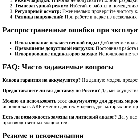
Режим зарядки:
Никогда не допускайте полной разрядки
Температурный режим:
Избегайте работы в помещениях
Регулярный осмотр:
Еженедельно проверяйте чистоту кл
Разница напряжений:
При работе в парке из нескольких
Распространенные ошибки при эксплу
Использование некачественной воды:
Добавление воды и
Превышение допустимой нагрузки:
Постоянная работа 
Игнорирование индикаторов заряда:
Использование тех
FAQ: Часто задаваемые вопросы
Какова гарантия на аккумулятор?
На данную модель предост
Предоставляете ли вы доставку по России?
Да, мы осуществл
Можно ли использовать этот аккумулятор для других маро
использовать АКБ именно для тех моделей, для которых они п
Есть ли возможность замены на литиевый аналог?
Да, у нас
производственных мощностей.
Резюме и рекомендации