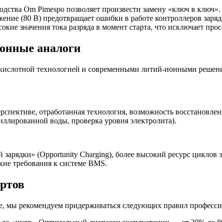
одства Om Pimespo позволяет произвести замену «ключ в ключ».
ние (80 В) предотвращает ошибки в работе контроллеров заряд
сокие значения тока разряда в момент старта, что исключает пр
онные аналоги
кислотной технологией и современными литий-ионными решения
спективе, отработанная технология, возможность восстановлен
ллированной воды, проверка уровня электролита).
арядки» (Opportunity Charging), более высокий ресурс циклов з
кие требования к системе BMS.
ртов
лее, мы рекомендуем придерживаться следующих правил професс