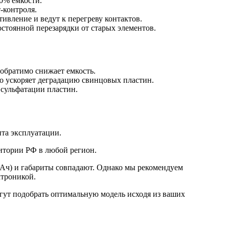
0% емкости.
-контроля.
вление и ведут к перегреву контактов.
остоянной перезарядки от старых элементов.
еобратимо снижает емкость.
то ускоряет деградацию свинцовых пластин.
 сульфатации пластин.
та эксплуатации.
итории РФ в любой регион.
Ач) и габариты совпадают. Однако мы рекомендуем
ктроникой.
гут подобрать оптимальную модель исходя из ваших