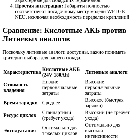
характерные для складских терминалов.
Простая интеграция:
Габариты полностью
соответствуют посадочному месту модели WP 10 E
NEU, исключая необходимость переделки креплений.
Сравнение: Кислотные АКБ против
Литиевых аналогов
Поскольку литиевые аналоги доступны, важно понимать
критерии выбора для вашего склада.
Кислотные АКБ
Характеристика
Литиевые аналоги
(24V 180Ah)
Низкие
Высокие
Стоимость
первоначальные
первоначальные
владения
затраты
затраты
Высокое (быстрая
Время зарядки
Среднее
зарядка)
Стандартный
Высокий (не требует
Ресурс циклов
(требует ухода)
ухода)
Оптимально для
Оптимально для
Эксплуатация
высокой
тяжелых циклов
интенсивности