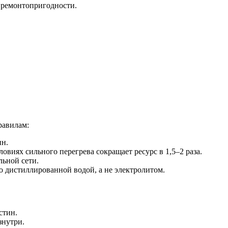
и ремонтопригодности.
равилам:
ин.
овиях сильного перегрева сокращает ресурс в 1,5–2 раза.
льной сети.
 дистиллированной водой, а не электролитом.
стин.
знутри.