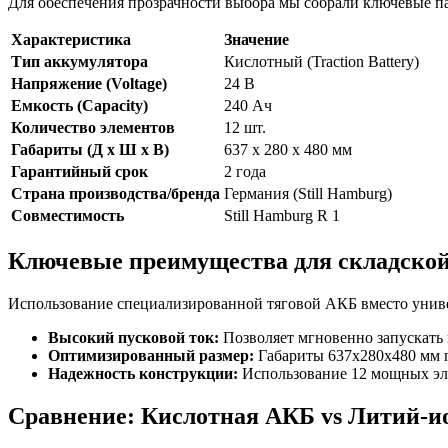
Для обеспечения прозрачности выбора мы собрали ключевые п
Характеристика
Значение
Тип аккумулятора
Кислотный (Traction Battery)
Напряжение (Voltage)
24 В
Емкость (Capacity)
240 Ач
Количество элементов
12 шт.
Габариты (Д х Ш х В)
637 x 280 x 480 мм
Гарантийный срок
2 года
Страна производства/бренда
Германия (Still Hamburg)
Совместимость
Still Hamburg R 1
Ключевые преимущества для складской
Использование специализированной тяговой АКБ вместо унив
Высокий пусковой ток:
Позволяет мгновенно запускать 
Оптимизированный размер:
Габариты 637x280x480 мм п
Надежность конструкции:
Использование 12 мощных эле
Сравнение: Кислотная АКБ vs Литий-и