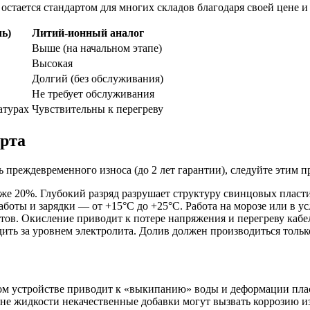
 остается стандартом для многих складов благодаря своей цене 
ь)
Литий-ионный аналог
Выше (на начальном этапе)
Высокая
Долгий (без обслуживания)
Не требует обслуживания
атурах
Чувствительны к перегреву
рта
 преждевременного износа (до 2 лет гарантии), следуйте этим п
е 20%. Глубокий разряд разрушает структуру свинцовых пласт
оты и зарядки — от +15°C до +25°C. Работа на морозе или в усл
тов. Окисление приводит к потере напряжения и перегреву кабе
ть за уровнем электролита. Долив должен производиться только
ом устройстве приводит к «выкипанию» воды и деформации пла
не жидкости некачественные добавки могут вызвать коррозию и