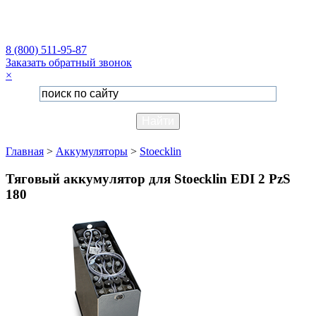
8 (800) 511-95-87
Заказать обратный звонок
×
Главная
>
Аккумуляторы
>
Stoecklin
Тяговый аккумулятор для Stoecklin EDI 2 PzS
180