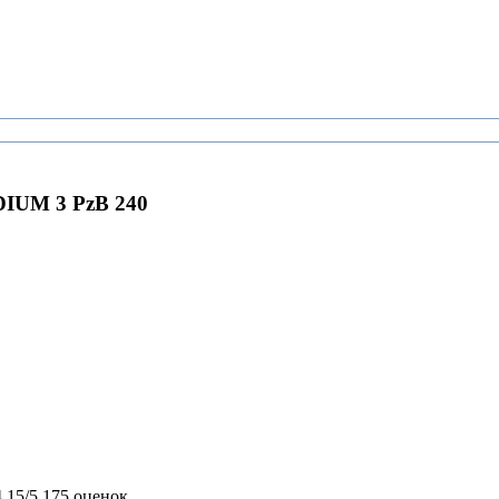
IUM 3 PzB 240
4,15/5
175 оценок