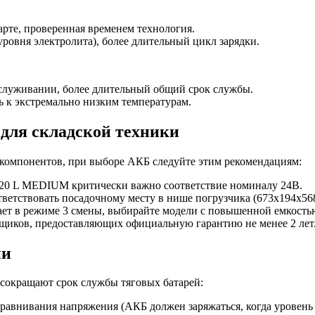
арте, проверенная временем технология.
ровня электролита), более длительный цикл зарядки.
бслуживании, более длительный общий срок службы.
ь к экстремально низким температурам.
для складской техники
 компонентов, при выборе АКБ следуйте этим рекомендациям:
20 L MEDIUM критически важно соответствие номиналу 24В.
етствовать посадочному месту в нише погрузчика (673х194х568
ает в режиме 3 смены, выбирайте модели с повышенной емкостью
щиков, предоставляющих официальную гарантию не менее 2 лет
ии
окращают срок службы тяговых батарей:
авнивания напряжения (АКБ должен заряжаться, когда уровень з