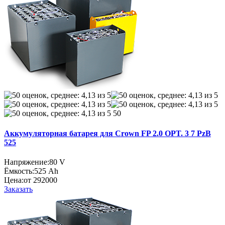
50
Аккумуляторная батарея для Crown FP 2.0 OPT. 3 7 PzB
525
Напряжение:
80 V
Ёмкость:
525 Ah
Цена:
от 292000
Заказать