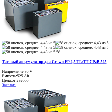
58
Тяговый аккумулятор для Crown FP 2,5 TL/TT 7 PzB 525
Напряжение:
80 V
Ёмкость:
525 Ah
Цена:
от 292000
Заказать