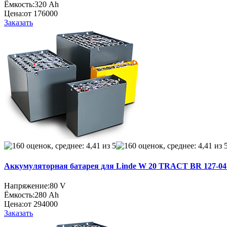
Ёмкость:
320 Ah
Цена:
от 176000
Заказать
Аккумуляторная батарея для Linde W 20 TRACT BR 127-04 #
Напряжение:
80 V
Ёмкость:
280 Ah
Цена:
от 294000
Заказать