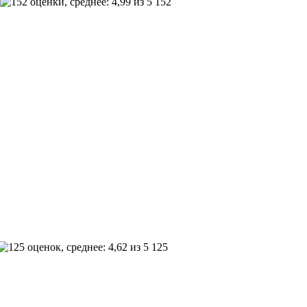
152
125