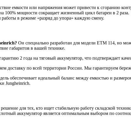
ствие емкости или напряжения может привести к сгоранию конт
на 100% мощности сокращает жизненный цикл батареи в 2 раза.
 работы в режиме «разряд до упора» каждую смену.
einrich?
Он специально разработан для модели ETM 114, но мож
вие габаритов в вашей технике.
рантию 2 года на тяговый аккумулятор, что подтверждает каче
яем доставку по всей территории России. Мы гарантируем бере
дель обеспечивает идеальный баланс между емкостью и размером
и Jungheinrich.
 решение для тех, кто ищет стабильную работу складской техни
ислотный аккумулятор является оптимальным выбором по соотно