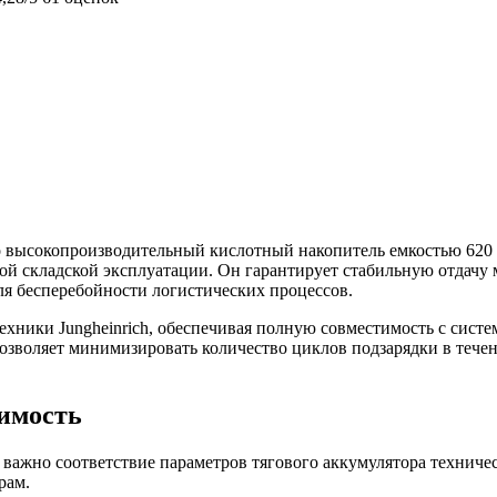
это высокопроизводительный кислотный накопитель емкостью 62
ой складской эксплуатации. Он гарантирует стабильную отдачу
ля бесперебойности логистических процессов.
ехники Jungheinrich, обеспечивая полную совместимость с сис
позволяет минимизировать количество циклов подзарядки в теч
тимость
 важно соответствие параметров тягового аккумулятора техниче
рам.