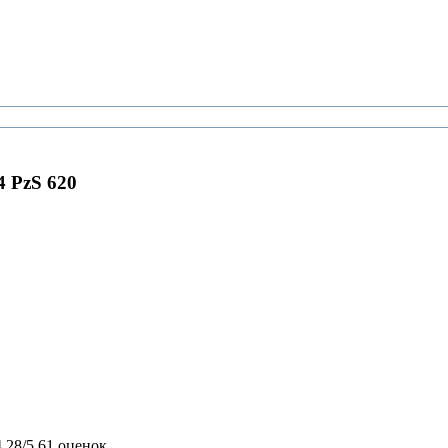
4 PzS 620
4,28/5
61 оценок