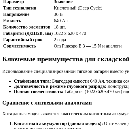
Параметр
Значение
Тип технологии
Кислотный (Deep Cycle)
Напряжение
36 В
Емкость
640 Ач
Количество элементов
18 шт.
Габариты (ДхШхВ, мм)
1022 х 620 х 470
Гарантийный срок
2 года
Совместимость
Om Pimespo E 3 — 15 N и аналоги
Ключевые преимущества для складской
Использование специализированной тяговой батареи вместо у
Стабильная тяга:
Благодаря емкости 640 Ач, техника с
Долговечность в режиме глубокого разряда:
Конструкци
Полная совместимость:
Габариты (1022x620x470 мм) иде
Сравнение с литиевыми аналогами
Хотя данная модель является классическим кислотным аккуму
Кислотный аккумулятор (данная модель):
Оптимален д
низким первоначальным затратом.