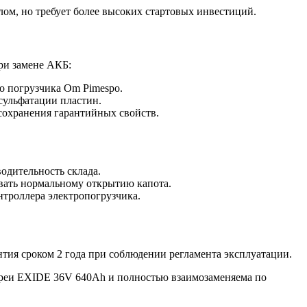
ом, но требует более высоких стартовых инвестиций.
ри замене АКБ:
о погрузчика Om Pimespo.
сульфатации пластин.
сохранения гарантийных свойств.
одительность склада.
вать нормальному открытию капота.
нтроллера электропогрузчика.
нтия сроком 2 года при соблюдении регламента эксплуатации.
ареи EXIDE 36V 640Ah и полностью взаимозаменяема по