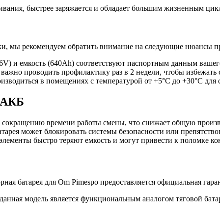
вания, быстрее заряжается и обладает большим жизненным цикл
ки, мы рекомендуем обратить внимание на следующие нюансы п
36V) и емкость (640Ah) соответствуют паспортным данным вашег
важно проводить профилактику раз в 2 недели, чтобы избежать 
изводиться в помещениях с температурой от +5°C до +30°C для 
 АКБ
к сокращению времени работы смены, что снижает общую произв
тарея может блокировать системы безопасности или препятство
лементы быстро теряют емкость и могут привести к поломке ко
рная батарея для Om Pimespo предоставляется официальная гара
данная модель является функциональным аналогом тяговой бат