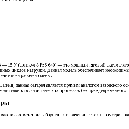
3 — 15 N (артикул 8 PzS 640) — это мощный тяговый аккумулят
ивных циклов нагрузки. Данная модель обеспечивает необходим
чение всей рабочей смены.
arrelli) данная батарея является прямым аналогом заводского о
зводительность логистических процессов без преждевременного 
тры
е важно соответствие габаритных и электрических параметров а