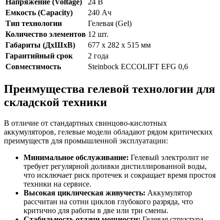
Напряжение (Voltage)
24 В
Емкость (Capacity)
240 Ач
Тип технологии
Гелевая (Gel)
Количество элементов
12 шт.
Габариты (ДхШхВ)
677 х 282 х 515 мм
Гарантийный срок
2 года
Совместимость
Steinbock ECCOLIFT EFG 0,6
Преимущества гелевой технологии для
складской техники
В отличие от стандартных свинцово-кислотных
аккумуляторов, гелевые модели обладают рядом критических
преимуществ для промышленной эксплуатации:
Минимальное обслуживание:
Гелевый электролит не
требует регулярной доливки дистиллированной воды,
что исключает риск протечек и сокращает время простоя
техники на сервисе.
Высокая циклическая живучесть:
Аккумулятор
рассчитан на сотни циклов глубокого разряда, что
критично для работы в две или три смены.
Стабильность отдачи мощности:
Гелевая структура