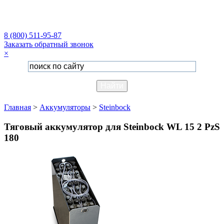
8 (800) 511-95-87
Заказать обратный звонок
×
Главная
>
Аккумуляторы
>
Steinbock
Тяговый аккумулятор для Steinbock WL 15 2 PzS
180