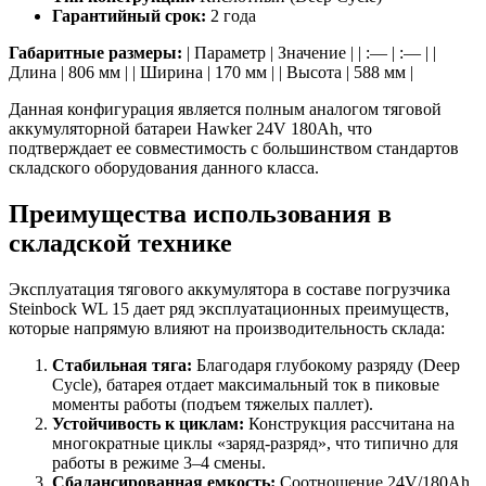
Гарантийный срок:
2 года
Габаритные размеры:
| Параметр | Значение | | :— | :— | |
Длина | 806 мм | | Ширина | 170 мм | | Высота | 588 мм |
Данная конфигурация является полным аналогом тяговой
аккумуляторной батареи Hawker 24V 180Ah, что
подтверждает ее совместимость с большинством стандартов
складского оборудования данного класса.
Преимущества использования в
складской технике
Эксплуатация тягового аккумулятора в составе погрузчика
Steinbock WL 15 дает ряд эксплуатационных преимуществ,
которые напрямую влияют на производительность склада:
Стабильная тяга:
Благодаря глубокому разряду (Deep
Cycle), батарея отдает максимальный ток в пиковые
моменты работы (подъем тяжелых паллет).
Устойчивость к циклам:
Конструкция рассчитана на
многократные циклы «заряд-разряд», что типично для
работы в режиме 3–4 смены.
Сбалансированная емкость:
Соотношение 24V/180Ah