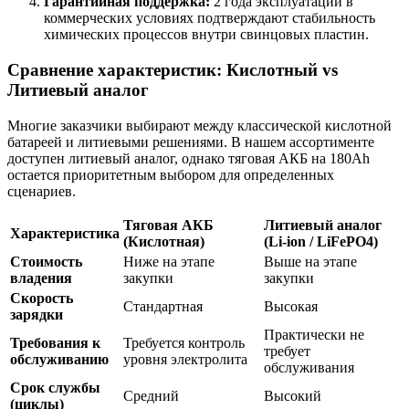
Гарантийная поддержка:
2 года эксплуатации в
коммерческих условиях подтверждают стабильность
химических процессов внутри свинцовых пластин.
Сравнение характеристик: Кислотный vs
Литиевый аналог
Многие заказчики выбирают между классической кислотной
батареей и литиевыми решениями. В нашем ассортименте
доступен литиевый аналог, однако тяговая АКБ на 180Ah
остается приоритетным выбором для определенных
сценариев.
Тяговая АКБ
Литиевый аналог
Характеристика
(Кислотная)
(Li-ion / LiFePO4)
Стоимость
Ниже на этапе
Выше на этапе
владения
закупки
закупки
Скорость
Стандартная
Высокая
зарядки
Практически не
Требования к
Требуется контроль
требует
обслуживанию
уровня электролита
обслуживания
Срок службы
Средний
Высокий
(циклы)