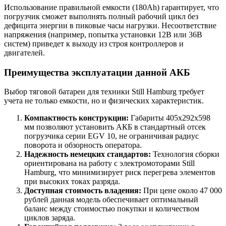
Использование правильной емкости (180Ah) гарантирует, что
погрузчик сможет выполнять полный рабочий цикл без
дефицита энергии в пиковые часы нагрузки. Несоответствие
напряжения (например, попытка установки 12В или 36В
систем) приведет к выходу из строя контроллеров и
двигателей.
Преимущества эксплуатации данной АКБ
Выбор тяговой батареи для техники Still Hamburg требует
учета не только емкости, но и физических характеристик.
Компактность конструкции:
Габариты 405x292x598
мм позволяют установить АКБ в стандартный отсек
погрузчика серии EGV 10, не ограничивая радиус
поворота и обзорность оператора.
Надежность немецких стандартов:
Технология сборки
ориентирована на работу с электромоторами Still
Hamburg, что минимизирует риск перегрева элементов
при высоких токах разряда.
Доступная стоимость владения:
При цене около 47 000
рублей данная модель обеспечивает оптимальный
баланс между стоимостью покупки и количеством
циклов заряда.